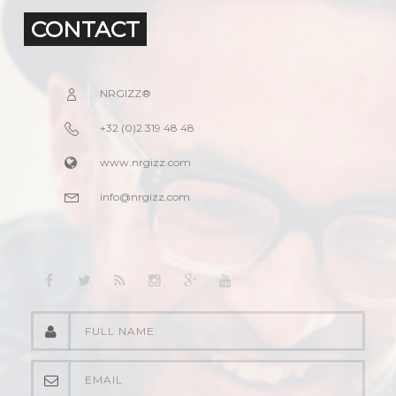
CONTACT
NRGIZZ®
+32 (0)2 319 48 48
www.nrgizz.com
info@nrgizz.com