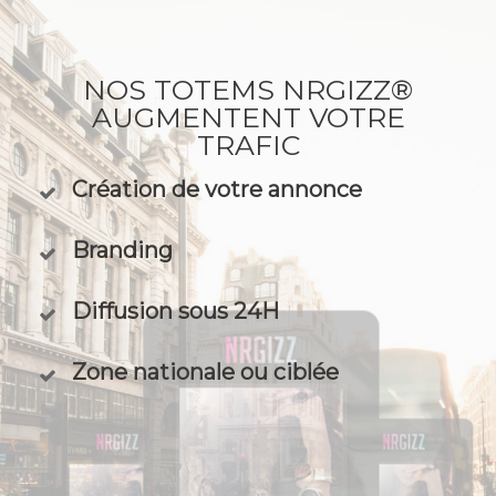
NOS TOTEMS NRGIZZ®
AUGMENTENT VOTRE
TRAFIC
Création de votre annonce
Branding
Diffusion sous 24H
Zone nationale ou ciblée